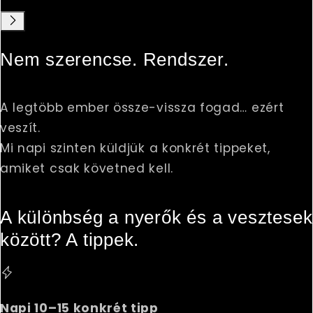
Nem szerencse. Rendszer.
A legtöbb ember össze-vissza fogad… ezért
veszít.
Mi napi szinten küldjük a konkrét tippeket,
amiket csak követned kell.
A különbség a nyerők és a vesztesek
között? A tippek.
Napi 10–15 konkrét tipp