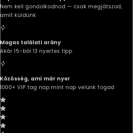
Nem kell gondolkodnod — csak megjátszod,
amit küldünk
Magas találati arány
Akár 15-ből 13 nyertes tipp
Közösség, ami már nyer
1000+ VIP tag nap mint nap velünk fogad