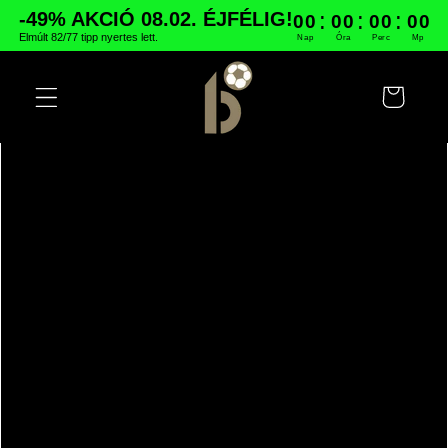
Ugrás a
:
:
:
-49% AKCIÓ 08.02. ÉJFÉLIG!
00
00
00
00
tartalomhoz
Elmúlt 82/77 tipp nyertes lett.
Nap
Óra
Perc
Mp
Kosár