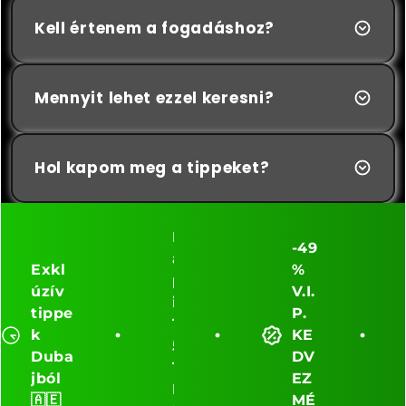
Kell értenem a fogadáshoz?
Nem. A VIP csoportban napi 10–15
Mennyit lehet ezzel keresni?
konkrét tippet kapsz, pontos oddsszal
és megjátszási formával.
Neked csak annyi a dolgod, hogy
Ez attól függ, mennyivel fogadsz, de a
Hol kapom meg a tippeket?
követed és megjátszod őket.
tagjaink nagy része napi több tízezer
forint pluszban van.
Van, aki ennél jóval többet is elér — a
A tippeket egy zárt Telegram VIP
N
lényeg a következetesség és a tippek
csoportban küldjük minden nap.
-49
a
betartása.
Csatlakozás után azonnal hozzáférést
Exkl
%
p
kapsz.
úzív
V.I.
i
tippe
P.
1
k
KE
5
Duba
DV
T
jból
EZ
I
🇦🇪
MÉ