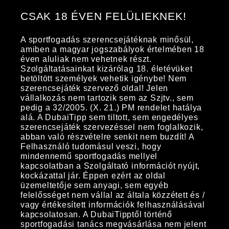
CSAK 18 ÉVEN FELÜLIEKNEK!
A sportfogadás szerencsejátéknak minősül,
amiben a magyar jogszabályok értelmében 18
éven aluliak nem vehetnek részt.
Szolgáltatásainkat kizárólag 18. életévüket
betöltött személyek vehetik igénybe! Nem
szerencsejáték szervező oldal! Jelen
vállalkozás nem tartozik sem az Szjtv., sem
pedig a 32/2005. (X. 21.) PM rendelet hatálya
alá. A DubaiTipp sem tiltott, sem engedélyes
szerencsejáték szervezéssel nem foglalkozik,
abban való részvételre senkit nem buzdít! A
Felhasználó tudomásul veszi, hogy
mindennemű sportfogadás mellyel
kapcsolatban a Szolgáltató információt nyújt,
kockázattal jár. Éppen ezért az oldal
üzemeltetője sem anyagi, sem egyéb
felelősséget nem vállal az általa közzétett és /
vagy értékesített információk felhasználásával
kapcsolatosan. A DubaiTipptől történő
sportfogadási tanács megvásárlása nem jelent