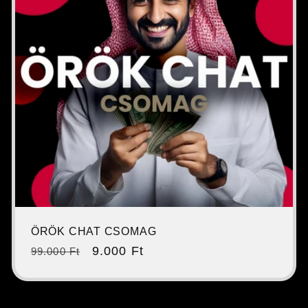
c
i
ó
:
ÖRÖK CHAT CSOMAG
Normál
Akciós
9.000 Ft
99.000 Ft
ár
ár