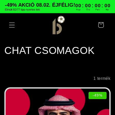
Ugrás a
:
:
:
-49% AKCIÓ 08.02. ÉJFÉLIG!
00
00
00
00
tartalomhoz
Elmúlt 82/77 tipp nyertes lett.
Nap
Óra
Perc
Mp
Kosár
K
CHAT CSOMAGOK
o
l
Szűrés és rendezés
1 termék
l
-49%
e
k